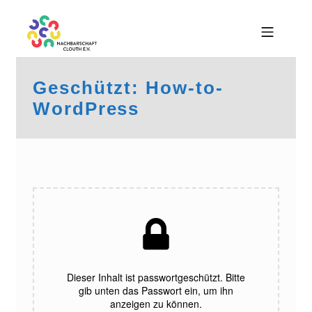
Skip to footer
Skip to main navigation
Skip to main content
MOBILE MENU
NACHBARSCHAFT CLOUTH E
Geschützt: How-to-
WordPress
Dieser Inhalt ist passwortgeschützt. Bitte
gib unten das Passwort ein, um ihn
anzeigen zu können.