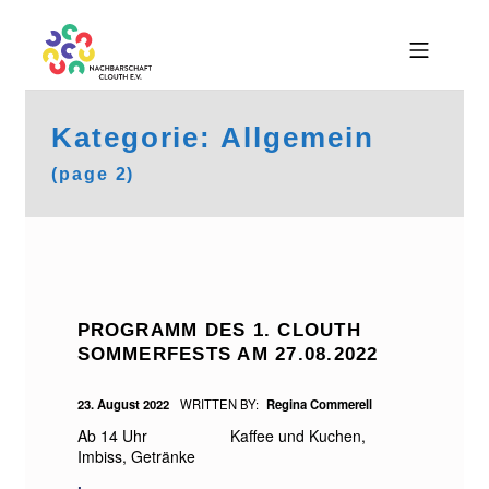
Skip to footer
Skip to main navigation
Skip to main content
MOBILE MENU
NACHBARSCHAFT CLOUTH E
Kategorie:
Allgemein
(page 2)
PROGRAMM DES 1. CLOUTH
SOMMERFESTS AM 27.08.2022
POSTED ON:
23. August 2022
WRITTEN BY:
Regina Commerell
Ab 14 Uhr Kaffee und Kuchen,
Imbiss, Getränke